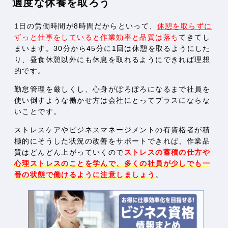
適度な休養を取ろう
1日の労働時間が8時間だからといって、
休憩を取らずに
ずっと仕事をしていると作業効率と品質は落ち
てきてし
まいます。30分から45分に1回は休憩を取るようにした
り、昼食休憩以外にも休息を取れるようにできれば理想
的です。
勤怠管理を厳しくし、心身がぼろぼろになるまで社員を
使い倒すような働かせ方は会社にとってプラスにならな
いことです。
ストレスケアやビジネスマネージメントの有資格者が積
極的にそうした状況の改善をサポートできれば、作業品
質はどんどん上がっていくので
ストレスの蓄積の仕方や
心理ストレスのことを学んで、多くの社員が少しでも一
番の状態で働けるように注意しましょう
。