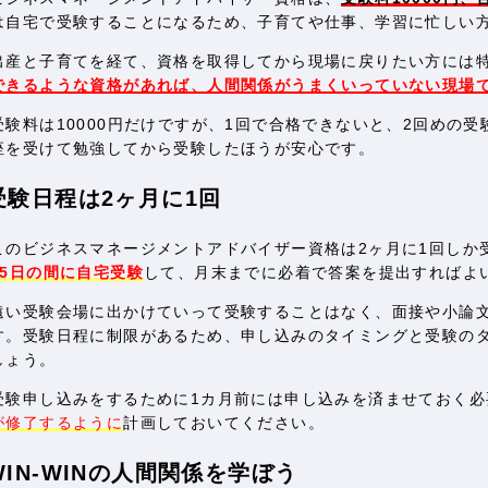
は自宅で受験することになるため、子育てや仕事、学習に忙しい
出産と子育てを経て、資格を取得してから現場に戻りたい方には
できるような資格があれば、人間関係がうまくいっていない現場
受験料は10000円だけですが、1回で合格できないと、2回めの受
座を受けて勉強してから受験したほうが安心です。
受験日程は2ヶ月に1回
このビジネスマネージメントアドバイザー資格は2ヶ月に1回しか
25日の間に自宅受験
して、月末までに必着で答案を提出すればよ
遠い受験会場に出かけていって受験することはなく、面接や小論
す。受験日程に制限があるため、申し込みのタイミングと受験の
しょう。
受験申し込みをするために1カ月前には申し込みを済ませておく必
が修了するように
計画しておいてください。
WIN-WINの人間関係を学ぼう