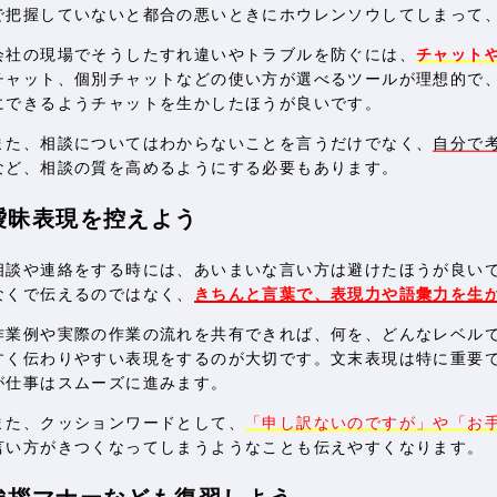
で把握していないと都合の悪いときにホウレンソウしてしまって
会社の現場でそうしたすれ違いやトラブルを防ぐには、
チャット
チャット、個別チャットなどの使い方が選べるツールが理想的で
にできるようチャットを生かしたほうが良いです。
また、相談についてはわからないことを言うだけでなく、
自分で
など、相談の質を高めるようにする必要もあります。
曖昧表現を控えよう
相談や連絡をする時には、あいまいな言い方は避けたほうが良い
なくで伝えるのではなく、
きちんと言葉で、表現力や語彙力を生
作業例や実際の作業の流れを共有できれば、何を、どんなレベル
すく伝わりやすい表現をするのが大切です。文末表現は特に重要
が仕事はスムーズに進みます。
また、クッションワードとして、
「申し訳ないのですが」や「お
言い方がきつくなってしまうようなことも伝えやすくなります。